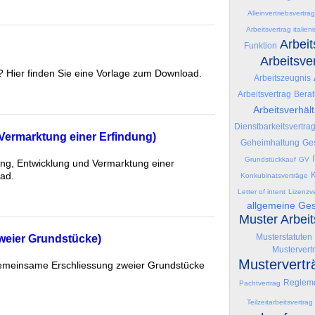
Alleinvertriebsvertrag
Arbeitsvertrag italien
Arbeit
Funktion
Arbeitsve
n? Hier finden Sie eine Vorlage zum Download.
Arbeitszeugnis
Arbeitsvertrag
Berat
Arbeitsverhält
Dienstbarkeitsvertra
Vermarktung einer Erfindung)
Geheimhaltung
Ges
Grundstückkauf
GV
ung, Entwicklung und Vermarktung einer
oad.
K
Konkubinatsverträge
Letter of intent
Lizenzve
allgemeine Ge
Muster Arbei
Musterstatuten
weier Grundstücke)
Mustervert
Mustervertr
 gemeinsame Erschliessung zweier Grundstücke
Reglem
Pachtvertrag
Teilzeitarbeitsvertrag