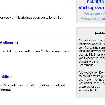
kaufen
V
Vertragsvor
Vo
Verwaltungsrat
Service von Nutzfahrzeugen erstellen? Hier
Zusa
Werkvertrag
Qualitä
Alle Informationen u
 Anlässen)
Mustervorlagen auf 
sem Portal sind sorg
fältig und gewissenh
ranstaltung von kulturellen Anlässen erstellen?
geprüft. Die Inhalte
von Experten laufen
aktualisiert und
überarbeitet.
Alle rechtlichen Dok
mente und Verträge
hältnis
orientieren sich nac
Schweizer Recht un
nd Sie wollen einen letter of intent abgeben?
entsprechend ge-
klärung.
kennzeichnet.