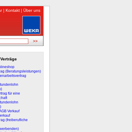
r
|
Kontakt
|
Über uns
Verträge
lineshop
rag (Beratungsleistungen)
narbeitsvertrag
Stundenlohn
n)
trag für eine
chaft
Stundenlohn
)
 AGB Verkauf
erkauf
ag (freiberufliche
rwerbenden)