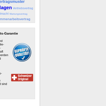
ertragsmuster
lagen
Vertriebsvertrag
llmacht
Wartungsvertrag
mmenarbeitsvertrag
ts-Garantie
nd
die-
-
aft
 werden
d
u-
h
d sind