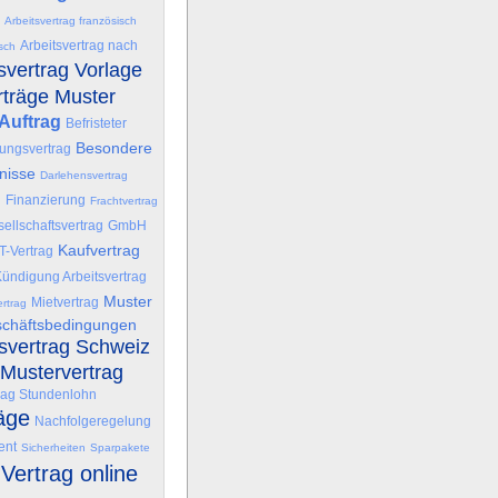
Arbeitsvertrag französisch
Arbeitsvertrag nach
isch
svertrag Vorlage
rträge Muster
Auftrag
Befristeter
Besondere
ungsvertrag
nisse
Darlehensvertrag
g
Finanzierung
Frachtvertrag
ellschaftsvertrag
GmbH
Kaufvertrag
IT-Vertrag
ündigung Arbeitsvertrag
Muster
Mietvertrag
rtrag
schäftsbedingungen
tsvertrag Schweiz
Mustervertrag
rag Stundenlohn
äge
Nachfolgeregelung
ent
Sicherheiten
Sparpakete
Vertrag online