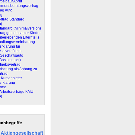
beit auf Abruf
hmensberatungsvertrag
rag Auto
ag
ertrag Standard
n)
Standard (Minimalversion)
rtrag gemeinsamer Kinder
berlebenden Elternteils
altungsvereinbarung
erklärung für
Mietverhältnis
 Geschäftsauto
(Basismuster)
triebsvertrag
inbarung als Anhang zu
rtrag
t-Kursanbieter
erklärung
ahme
Arbeitsverträge KMU
n)
chbegriffe
Aktiengesellschaft