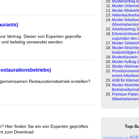
Mustervertrag Ar
Muster Unterne
Muster Mietvert
Aktienkaufvertr
Muster Arbeitsv
aurants)
(Maximalversio
Arbeitsvertrag 
Erbverzichtsve
ture Vertrag. Dieser von Experten geprüfte
zugunsten des ü
 und beliebig verwendet werden.
Muster Geheimh
Muster Absichts
beabsichtigtes 
Musterklauseln
Muster Auftrag 
Muster Alleinver
estaurationsbetriebs)
Provisionsvere
einem Arbeitsve
AGB für Interne
en gemeinsamen Restaurationsbetrieb erstellen?
Muster Absichts
Betriebsübern
Premium Paket 
(Maximalversio
Top-Su
n? Hier finden Sie ein von Experten geprüftes
cht zum Download.
AGB
Absichtserklärung