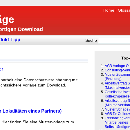
Home
|
Glossa
äge
fortigen Download
dukt-Tipp
Suche
Top-
AGB Vorlage On
er
Consulting-Vert
Muster Zusamme
(Beratung)
arbeit eine Datenschutzvereinbarung mit
Arbeitsvertrag 
rechtssichere Vorlage zum Download.
(Maximalversio
Gesellschaftsver
Kollektivgesells
Arbeitsvertrag 
(Minimalversion
Muster Vorlage
n Lokalitäten eines Partners)
AGB für Onlinev
Freelancingvertr
n? Hier finden Sie eine Mustervorlage zum
Mitarbeit eines
Selbstständige