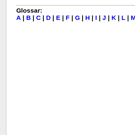
Glossar:
A
|
B
|
C
|
D
|
E
|
F
|
G
|
H
|
I
|
J
|
K
|
L
|