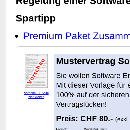
Regelung einer Softwar
Spartipp
Premium Paket Zusamme
Mustervertrag So
Sie wollen Software-E
Mit dieser Vorlage für
100% auf der sicheren
Vorschau 1. Seite
hier klicken
Vertragslücken!
Preis: CHF 80.-
(exkl
Format:
Word-Dokument