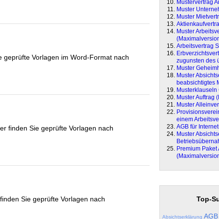
Mustervertrag Ar
Muster Unterne
Muster Mietvert
Aktienkaufvertr
Muster Arbeitsv
(Maximalversio
Arbeitsvertrag 
Erbverzichtsve
 Sie geprüfte Vorlagen im Word-Format nach
zugunsten des ü
Muster Geheimh
Muster Absichts
beabsichtigtes 
Musterklauseln
Muster Auftrag 
Muster Alleinver
Provisionsvere
einem Arbeitsve
AGB für Interne
er finden Sie geprüfte Vorlagen nach
Muster Absichts
Betriebsübern
Premium Paket 
(Maximalversio
Top-Su
 finden Sie geprüfte Vorlagen nach
AGB
Absichtserklärung