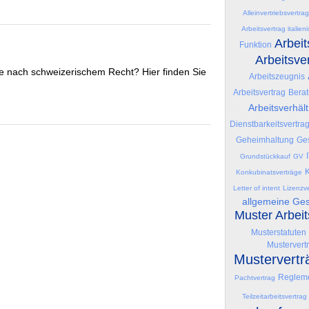
Alleinvertriebsvertrag
Arbeitsvertrag italien
Arbeit
Funktion
Arbeitsve
e nach schweizerischem Recht? Hier finden Sie
Arbeitszeugnis
Arbeitsvertrag
Berat
Arbeitsverhält
Dienstbarkeitsvertra
Geheimhaltung
Ges
Grundstückkauf
GV
K
Konkubinatsverträge
Letter of intent
Lizenzve
allgemeine Ge
Muster Arbei
Musterstatuten
Mustervert
Mustervertr
Reglem
Pachtvertrag
Teilzeitarbeitsvertrag