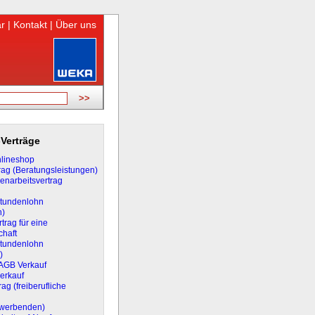
r
|
Kontakt
|
Über uns
Verträge
lineshop
rag (Beratungsleistungen)
narbeitsvertrag
Stundenlohn
n)
trag für eine
chaft
Stundenlohn
)
 AGB Verkauf
erkauf
ag (freiberufliche
rwerbenden)