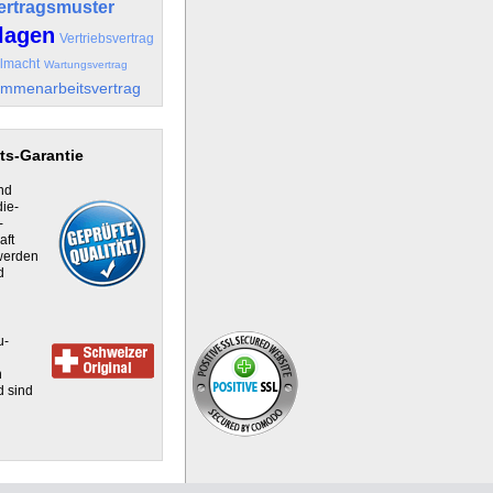
ertragsmuster
lagen
Vertriebsvertrag
llmacht
Wartungsvertrag
mmenarbeitsvertrag
ts-Garantie
nd
die-
-
aft
 werden
d
u-
h
d sind