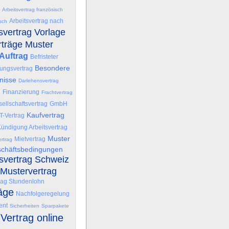
Arbeitsvertrag französisch
Arbeitsvertrag nach
isch
svertrag Vorlage
rträge Muster
Auftrag
Befristeter
Besondere
ungsvertrag
nisse
Darlehensvertrag
g
Finanzierung
Frachtvertrag
ellschaftsvertrag
GmbH
Kaufvertrag
IT-Vertrag
ündigung Arbeitsvertrag
Muster
Mietvertrag
rtrag
schäftsbedingungen
tsvertrag Schweiz
Mustervertrag
rag Stundenlohn
äge
Nachfolgeregelung
ent
Sicherheiten
Sparpakete
Vertrag online