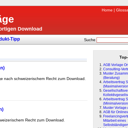
Home
|
Glossa
äge
fortigen Download
dukt-Tipp
Suche
Top-
AGB Vorlage On
n)
Consulting-Vert
Muster Zusamme
(Beratung)
träge nach schweizerischem Recht zum Download.
Arbeitsvertrag 
(Maximalversio
Gesellschaftsver
Kollektivgesells
Arbeitsvertrag 
(Minimalversion
Muster Vorlage
n)
AGB für Onlinev
Freelancingvertr
schweizerischem Recht zum Download.
Mitarbeit eines
Selbstständige