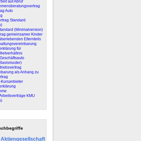
beit auf Abruf
hmensberatungsvertrag
rag Auto
ag
ertrag Standard
n)
Standard (Minimalversion)
rtrag gemeinsamer Kinder
berlebenden Elternteils
altungsvereinbarung
erklärung für
Mietverhältnis
 Geschäftsauto
(Basismuster)
triebsvertrag
inbarung als Anhang zu
rtrag
t-Kursanbieter
erklärung
ahme
Arbeitsverträge KMU
n)
chbegriffe
Aktiengesellschaft