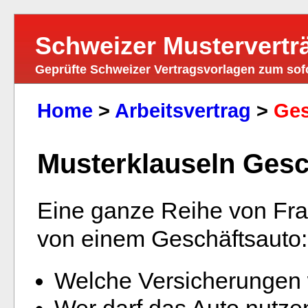
Schweizer Mustervertr
Geprüfte Schweizer Vertragsvorlagen zum so
Home
>
Arbeitsvertrag
>
Ges
Musterklauseln Gesc
Eine ganze Reihe von Fra
von einem Geschäftsauto:
Welche Versicherungen
Wer darf das Auto nutze