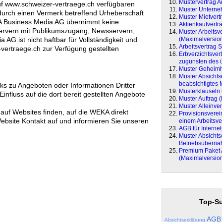
Mustervertrag Ar
uf www.schweizer-vertraege.ch verfügbaren
Muster Unterne
urch einen Vermerk betreffend Urheberschaft
Muster Mietvert
A Business Media AG übernimmt keine
Aktienkaufvertr
 Servern mit Publikumszugang, Newsservern,
Muster Arbeitsv
(Maximalversio
AG ist nicht haftbar für Vollständigkeit und
Arbeitsvertrag 
-vertraege.ch zur Verfügung gestellten
Erbverzichtsve
zugunsten des ü
Muster Geheimh
Muster Absichts
beabsichtigtes 
s zu Angeboten oder Informationen Dritter
Musterklauseln
Einfluss auf die dort bereit gestellten Angebote
Muster Auftrag 
Muster Alleinver
 auf Websites finden, auf die WEKA direkt
Provisionsvere
 Website Kontakt auf und informieren Sie unseren
einem Arbeitsve
AGB für Interne
Muster Absichts
Betriebsübern
Premium Paket 
(Maximalversio
Top-Su
AGB
Absichtserklärung