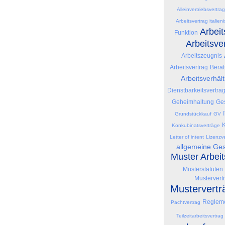
Alleinvertriebsvertrag
Arbeitsvertrag italien
Arbeit
Funktion
Arbeitsve
Arbeitszeugnis
Arbeitsvertrag
Berat
Arbeitsverhält
Dienstbarkeitsvertra
Geheimhaltung
Ges
Grundstückkauf
GV
K
Konkubinatsverträge
Letter of intent
Lizenzve
allgemeine Ge
Muster Arbei
Musterstatuten
Mustervert
Mustervertr
Reglem
Pachtvertrag
Teilzeitarbeitsvertrag