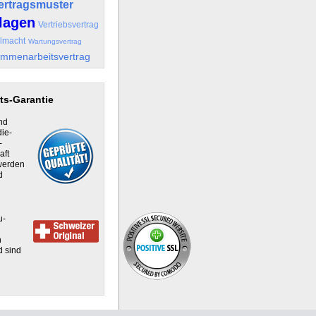
ertragsmuster
lagen
Vertriebsvertrag
llmacht
Wartungsvertrag
mmenarbeitsvertrag
ts-Garantie
nd
die-
-
aft
 werden
d
u-
h
d sind