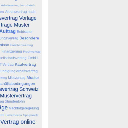
Arbeitsvertrag französisch
Arbeitsvertrag nach
isch
svertrag Vorlage
rträge Muster
Auftrag
Befristeter
Besondere
ungsvertrag
nisse
Darlehensvertrag
g
Finanzierung
Frachtvertrag
ellschaftsvertrag
GmbH
Kaufvertrag
IT-Vertrag
ündigung Arbeitsvertrag
Muster
Mietvertrag
rtrag
schäftsbedingungen
tsvertrag Schweiz
Mustervertrag
rag Stundenlohn
äge
Nachfolgeregelung
ent
Sicherheiten
Sparpakete
Vertrag online