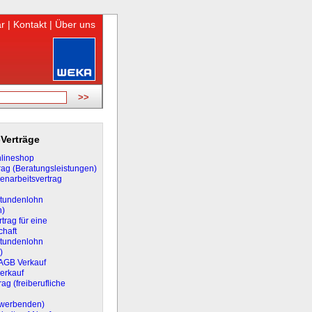
r
|
Kontakt
|
Über uns
Verträge
lineshop
rag (Beratungsleistungen)
narbeitsvertrag
Stundenlohn
n)
trag für eine
chaft
Stundenlohn
)
 AGB Verkauf
erkauf
ag (freiberufliche
rwerbenden)