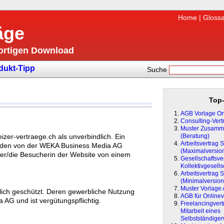
Home
|
Glossa
äge
fortigen Download
dukt-Tipp
Suche
Top-
AGB Vorlage On
Consulting-Vert
Muster Zusamme
zer-vertraege.ch als unverbindlich. Ein
(Beratung)
Arbeitsvertrag 
werden von der WEKA Business Media AG
(Maximalversio
cher/die Besucherin der Website von einem
Gesellschaftsver
Kollektivgesells
Arbeitsvertrag 
(Minimalversion
Muster Vorlage
lich geschützt. Deren gewerbliche Nutzung
AGB für Onlinev
AG und ist vergütungspflichtig.
Freelancingvertr
Mitarbeit eines
Selbstständige