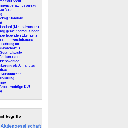
beit auf Abruf
hmensberatungsvertrag
rag Auto
ag
ertrag Standard
n)
Standard (Minimalversion)
rtrag gemeinsamer Kinder
berlebenden Elternteils
altungsvereinbarung
erklärung für
Mietverhältnis
 Geschäftsauto
(Basismuster)
triebsvertrag
inbarung als Anhang zu
rtrag
t-Kursanbieter
erklärung
ahme
Arbeitsverträge KMU
n)
chbegriffe
Aktiengesellschaft