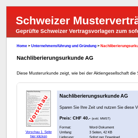
Schweizer Mustervertr
Geprüfte Schweizer Vertragsvorlagen zum so
Home
>
Unternehmensführung und Gründung
>
Nachliberierungsurk
Nachliberierungsurkunde AG
Diese Musterurkunde zeigt, wie bei der Aktiengesellschaft d
Nachliberierungsurkunde AG
Sparen Sie Ihre Zeit und nutzen Sie diese V
Preis: CHF 40.-
(exkl. MWST)
Format:
Word-Dokument
Vorschau 1. Seite
Umfang:
3 Seiten, 42 KB
hier klicken
Lieferung:
Sofort per Download