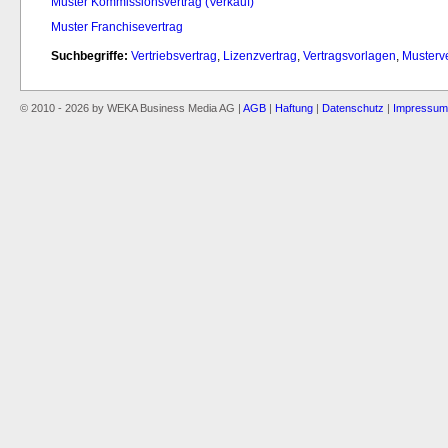
Muster Kommissionsvertrag (Verkauf)
Muster Franchisevertrag
Suchbegriffe:
Vertriebsvertrag
,
Lizenzvertrag
,
Vertragsvorlagen
,
Musterv
© 2010 - 2026 by WEKA Business Media AG |
AGB
|
Haftung
|
Datenschutz
|
Impressum