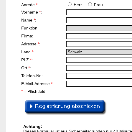
Anrede
*
:
Herr
Frau
Vorname
*
:
Name
*
:
Funktion:
Firma:
Adresse
*
:
Land
*
:
PLZ
*
:
Ort
*
:
Telefon-Nr.:
E-Mail-Adresse
*
:
*
= Pflichtfeld
Achtung:
Dieses Formular ist aus Sicherheitsgründen nur 40 Minute