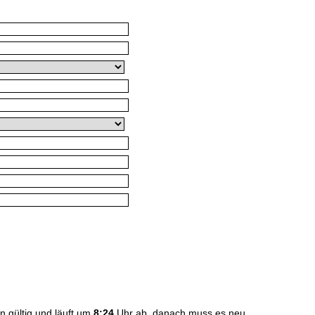
n gültig und läuft um
8:24
Uhr ab, danach muss es neu