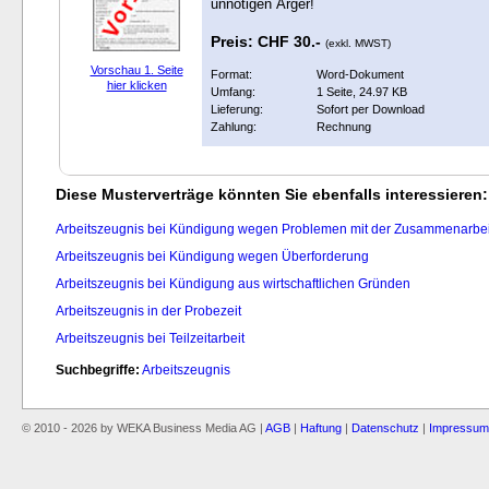
unnötigen Ärger!
Preis: CHF 30.-
(exkl. MWST)
Vorschau 1. Seite
Format:
Word-Dokument
hier klicken
Umfang:
1 Seite, 24.97 KB
Lieferung:
Sofort per Download
Zahlung:
Rechnung
Diese Musterverträge könnten Sie ebenfalls interessieren:
Arbeitszeugnis bei Kündigung wegen Problemen mit der Zusammenarbei
Arbeitszeugnis bei Kündigung wegen Überforderung
Arbeitszeugnis bei Kündigung aus wirtschaftlichen Gründen
Arbeitszeugnis in der Probezeit
Arbeitszeugnis bei Teilzeitarbeit
Suchbegriffe:
Arbeitszeugnis
© 2010 - 2026 by WEKA Business Media AG |
AGB
|
Haftung
|
Datenschutz
|
Impressum