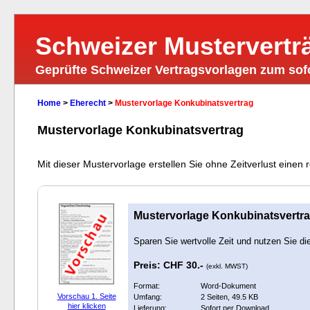
Schweizer Mustervertr
Geprüfte Schweizer Vertragsvorlagen zum so
Home
>
Eherecht
>
Mustervorlage Konkubinatsvertrag
Mustervorlage Konkubinatsvertrag
Mit dieser Mustervorlage erstellen Sie ohne Zeitverlust einen
Mustervorlage Konkubinatsvertr
Sparen Sie wertvolle Zeit und nutzen Sie di
Preis: CHF 30.-
(exkl. MWST)
Format:
Word-Dokument
Vorschau 1. Seite
Umfang:
2 Seiten, 49.5 KB
hier klicken
Lieferung:
Sofort per Download